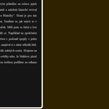
vým přátelům na oslavu jejich
ntů a založení klasické revival
ara Matušky“. Hraní je pro nás
u. Snažíme se, jak nejvíc to v
ček. Měli jsme to štěstí a čest
lili se. Například na společném
čera v podstatě spojily v jeden
zazpíval si s námi několik hitů.
olik nabitých sezón. Hrajeme na
me svědky toho, že Waldovy písně
 svou troškou podílíme na odkazu