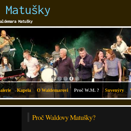
 Matušky
aldemara Matušky
1
2
3
4
5
alerie
Kapela
O Waldemarovi
Proč W.M. ?
Suvenýry
Proč Waldovy Matušky?