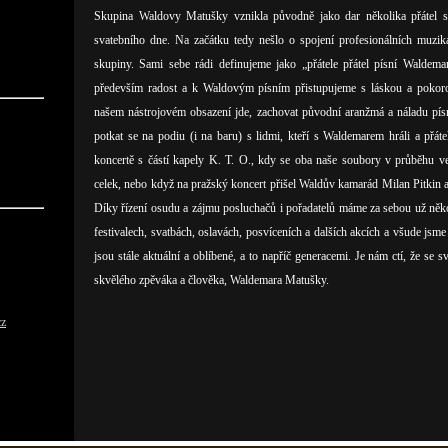
Skupina Waldovy Matušky vznikla původně jako dar několika přátel s
svatebního dne. Na začátku tedy nešlo o spojení profesionálních muzika
skupiny. Sami sebe rádi definujeme jako „přátele přátel písní Waldem
především radost a k Waldovým písním přistupujeme s láskou a pokoro
našem nástrojovém obsazení jde, zachovat původní aranžmá a náladu písni
potkat se na podiu (i na baru) s lidmi, kteří s Waldemarem hráli a přáte
koncertě s částí kapely K. T. O., kdy se oba naše soubory v průběhu ve
celek, nebo když na pražský koncert přišel Waldův kamarád Milan Pitkin a 
Díky řízení osudu a zájmu posluchačů i pořadatelů máme za sebou už něk
festivalech, svatbách, oslavách, posvíceních a dalších akcích a všude js
jsou stále aktuální a oblíbené, a to napříč generacemi. Je nám ctí, že se
skvělého zpěváka a člověka, Waldemara Matušky.
cz